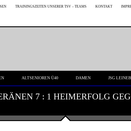
NSEN
TRAININGSZEITEN UNSERER TSV – TEAMS
KONTAKT
IMPR
EN
ALTSENIOREN Ü40
DAMEN
JSG LEINE
ERÄNEN 7 : 1 HEIMERFOLG GE