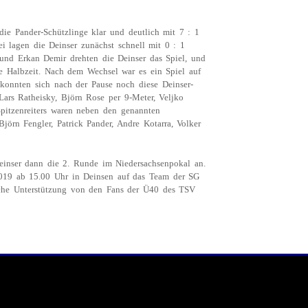
die Pander-Schützlinge klar und deutlich mit 7 : 1
lagen die Deinser zunächst schnell mit 0 : 1
 und Erkan Demir drehten die Deinser das Spiel, und
e Halbzeit. Nach dem Wechsel war es ein Spiel auf
onnten sich nach der Pause noch diese Deinser-
 Lars Ratheisky, Björn Rose per 9-Meter, Veljko
itzenreiters waren neben den genannten
jörn Fengler, Patrick Pander, Andre Kotarra, Volker
nser dann die 2. Runde im Niedersachsenpokal an.
2019 ab 15.00 Uhr in Deinsen auf das Team der SG
iche Unterstützung von den Fans der Ü40 des TSV