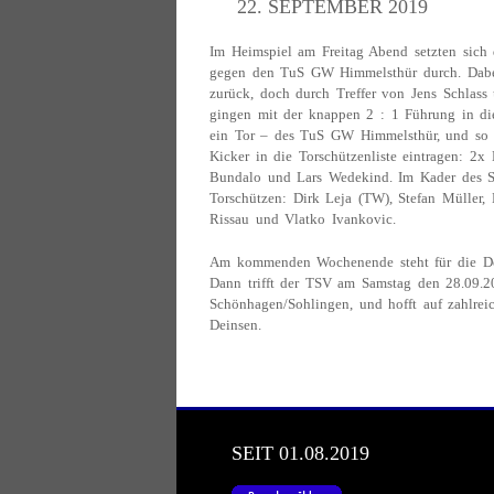
22. SEPTEMBER 2019
Im Heimspiel am Freitag Abend setzten sich 
gegen den TuS GW Himmelsthür durch. Dabei 
zurück, doch durch Treffer von Jens Schlass
gingen mit der knappen 2 : 1 Führung in di
ein Tor – des TuS GW Himmelsthür, und so k
Kicker in die Torschützenliste eintragen: 2x
Bundalo und Lars Wedekind. Im Kader des Sp
Torschützen: Dirk Leja (TW), Stefan Müller, B
Rissau und Vlatko Ivankovic.
Am kommenden Wochenende steht für die Dei
Dann trifft der TSV am Samstag den 28.09.
Schönhagen/Sohlingen, und hofft auf zahlre
Deinsen.
SEIT 01.08.2019